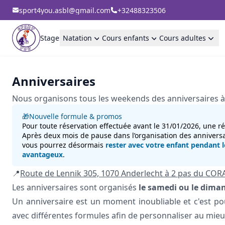
sport4you.asbl@gmail.com
+32488323506
Stages
Natation
Cours enfants
Cours adultes
Anniversaires
Nous organisons tous les weekends des anniversaires à
🎁Nouvelle formule & promos
Pour toute réservation effectuée avant le 31/01/2026, une r
Après deux mois de pause dans l’organisation des annivers
vous pourrez désormais
rester avec votre enfant pendant le
avantageux
.
📍
Route de Lennik 305, 1070 Anderlecht à 2 pas du COR
Les anniversaires sont organisés
le samedi ou le diman
Un anniversaire est un moment inoubliable et c'est po
avec différentes formules afin de personnaliser au mieu